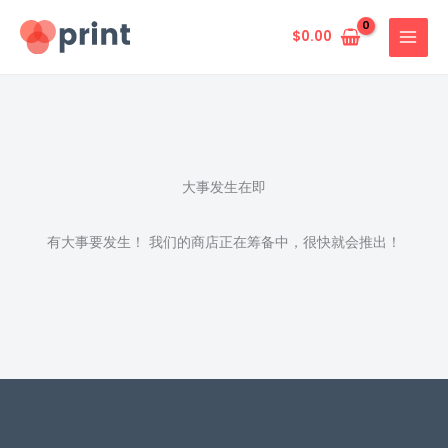
跳
至
$
0.00
内
容
大事发生在即
有大事要发生！ 我们的商店正在筹备中，很快就会推出！