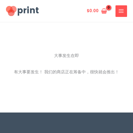
跳
至
$
0.00
内
容
大事发生在即
有大事要发生！ 我们的商店正在筹备中，很快就会推出！