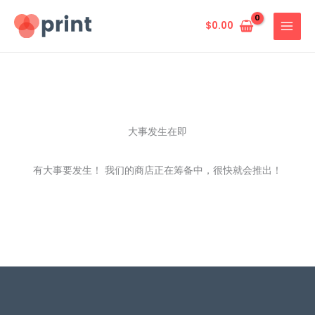
跳
至
$
0.00
内
容
大事发生在即
有大事要发生！ 我们的商店正在筹备中，很快就会推出！