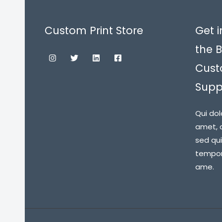
Custom Print Store
Get i
the B
Cust
Suppl
Qui dol
amet, c
sed qu
tempora
ame.