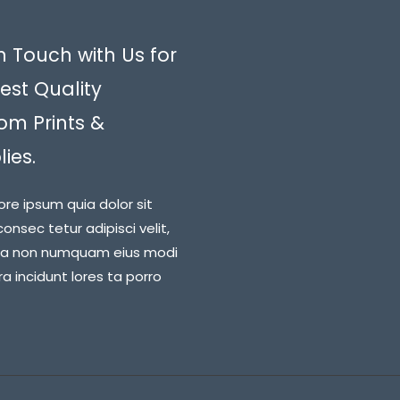
n Touch with Us for
est Quality
om Prints &
ies.
ore ipsum quia dolor sit
onsec tetur adipisci velit,
ia non numquam eius modi
 incidunt lores ta porro