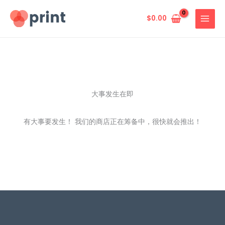
跳
至
$
0.00
内
容
大事发生在即
有大事要发生！ 我们的商店正在筹备中，很快就会推出！