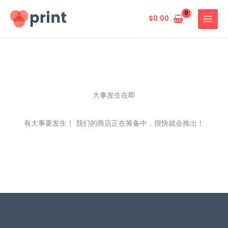
跳
至
$
0.00
内
容
大事发生在即
有大事要发生！ 我们的商店正在筹备中，很快就会推出！