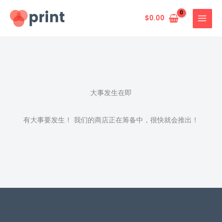
跳
至
$
0.00
内
容
大事发生在即
有大事要发生！ 我们的商店正在筹备中，很快就会推出！