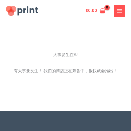
跳
至
$
0.00
内
容
大事发生在即
有大事要发生！ 我们的商店正在筹备中，很快就会推出！