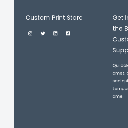
Custom Print Store
Get i
the B
Cust
Suppl
Qui dol
amet, c
sed qu
tempora
ame.