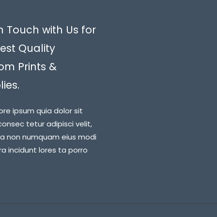
n Touch with Us for
est Quality
om Prints &
ies.
ore ipsum quia dolor sit
onsec tetur adipisci velit,
ia non numquam eius modi
 incidunt lores ta porro