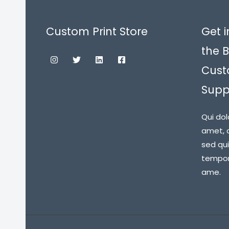
Custom Print Store
Get i
the B
Cust
Suppl
Qui dol
amet, c
sed qu
tempora
ame.