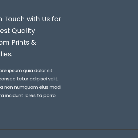
n Touch with Us for
est Quality
om Prints &
ies.
ore ipsum quia dolor sit
onsec tetur adipisci velit,
ia non numquam eius modi
 incidunt lores ta porro