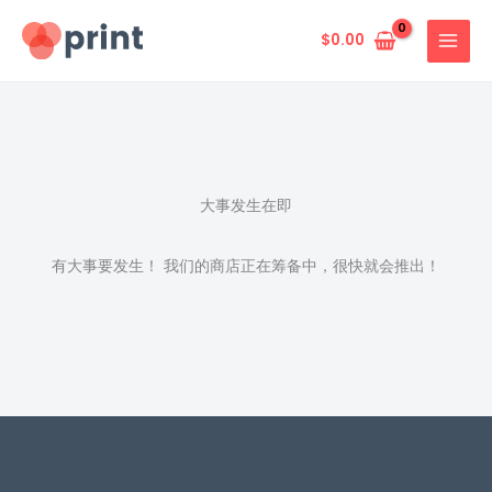
跳
至
$
0.00
内
容
大事发生在即
有大事要发生！ 我们的商店正在筹备中，很快就会推出！