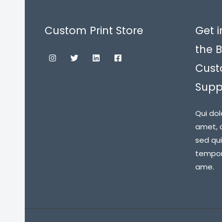
Custom Print Store
Get i
the B
Cust
Suppl
Qui dol
amet, c
sed qu
tempora
ame.