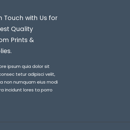
n Touch with Us for
est Quality
om Prints &
ies.
ore ipsum quia dolor sit
onsec tetur adipisci velit,
ia non numquam eius modi
 incidunt lores ta porro