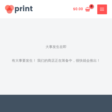
跳
至
$
0.00
内
容
大事发生在即
有大事要发生！ 我们的商店正在筹备中，很快就会推出！