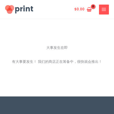
跳
至
$
0.00
内
容
大事发生在即
有大事要发生！ 我们的商店正在筹备中，很快就会推出！