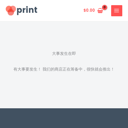
跳
至
$
0.00
内
容
大事发生在即
有大事要发生！ 我们的商店正在筹备中，很快就会推出！