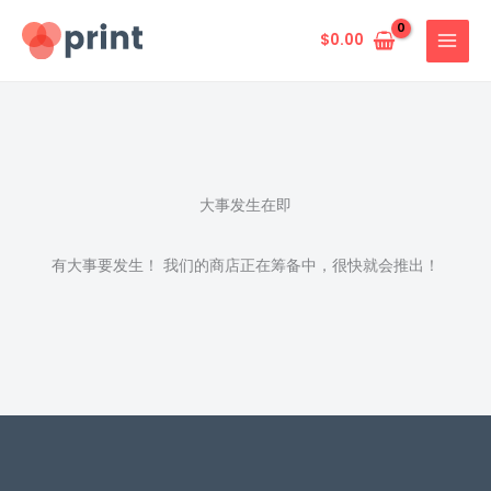
跳
至
$
0.00
内
容
大事发生在即
有大事要发生！ 我们的商店正在筹备中，很快就会推出！