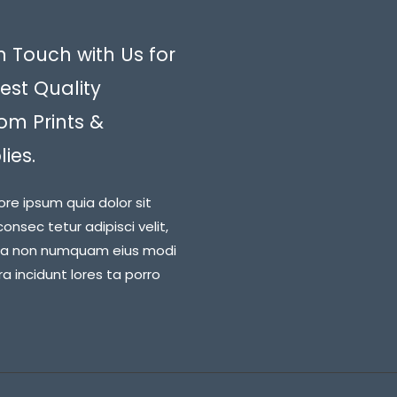
n Touch with Us for
est Quality
om Prints &
ies.
ore ipsum quia dolor sit
onsec tetur adipisci velit,
ia non numquam eius modi
 incidunt lores ta porro