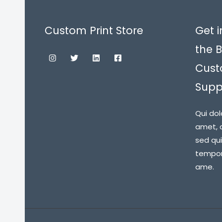
Custom Print Store
Get i
the B
Cust
Suppl
Qui dol
amet, c
sed qu
tempora
ame.