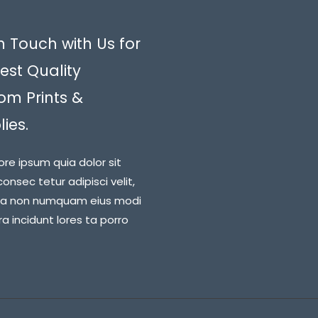
n Touch with Us for
est Quality
om Prints &
ies.
ore ipsum quia dolor sit
onsec tetur adipisci velit,
ia non numquam eius modi
 incidunt lores ta porro