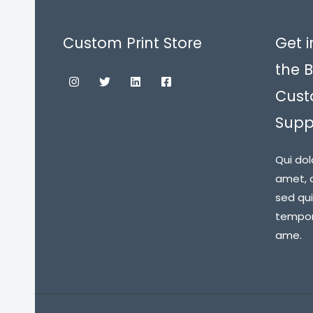
Custom Print Store
Get i
the B
Cust
Suppl
Qui dol
amet, c
sed qu
tempora
ame.