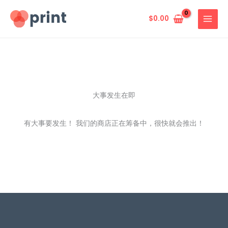
跳
至
$
0.00
内
容
大事发生在即
有大事要发生！ 我们的商店正在筹备中，很快就会推出！