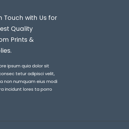
n Touch with Us for
est Quality
om Prints &
ies.
ore ipsum quia dolor sit
onsec tetur adipisci velit,
ia non numquam eius modi
 incidunt lores ta porro