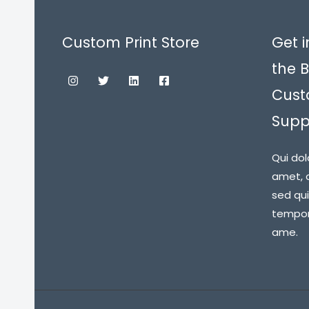
Custom Print Store
Get i
the B
Cust
Suppl
Qui dol
amet, c
sed qu
tempora
ame.