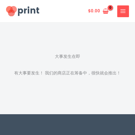
跳
至
$
0.00
内
容
大事发生在即
有大事要发生！ 我们的商店正在筹备中，很快就会推出！