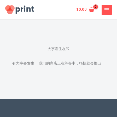
跳
至
$
0.00
内
容
大事发生在即
有大事要发生！ 我们的商店正在筹备中，很快就会推出！