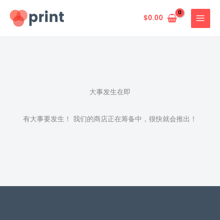
跳
至
$
0.00
内
容
大事发生在即
有大事要发生！ 我们的商店正在筹备中，很快就会推出！