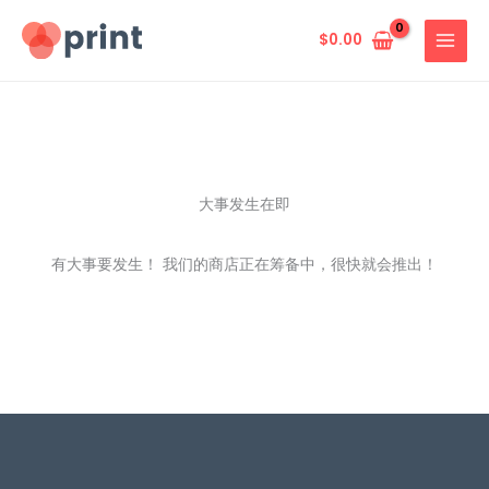
跳
至
$
0.00
内
容
大事发生在即
有大事要发生！ 我们的商店正在筹备中，很快就会推出！