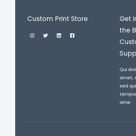
Custom Print Store
Get i
the B
Cust
Suppl
Qui dol
amet, c
sed qu
tempora
ame.