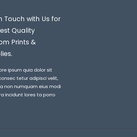
n Touch with Us for
est Quality
om Prints &
ies.
ore ipsum quia dolor sit
onsec tetur adipisci velit,
ia non numquam eius modi
 incidunt lores ta porro