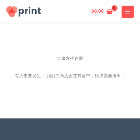
跳
至
$
0.00
内
容
大事发生在即
有大事要发生！ 我们的商店正在筹备中，很快就会推出！