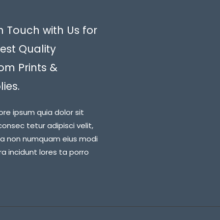
n Touch with Us for
est Quality
om Prints &
ies.
ore ipsum quia dolor sit
onsec tetur adipisci velit,
ia non numquam eius modi
 incidunt lores ta porro