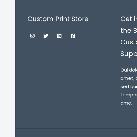
Custom Print Store
Get i
the B
Cust
Suppl
Qui dol
amet, c
sed qu
tempora
ame.