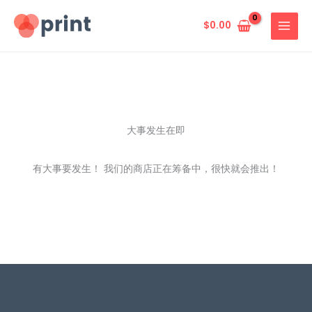
跳
至
$
0.00
内
容
大事发生在即
有大事要发生！ 我们的商店正在筹备中，很快就会推出！