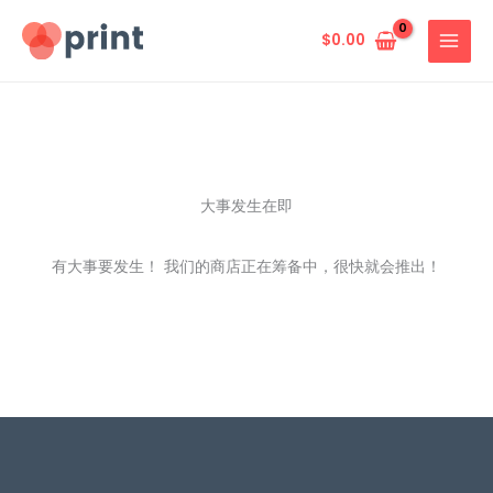
跳
至
$
0.00
内
容
大事发生在即
有大事要发生！ 我们的商店正在筹备中，很快就会推出！