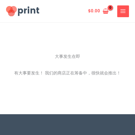
跳
至
$
0.00
内
容
大事发生在即
有大事要发生！ 我们的商店正在筹备中，很快就会推出！