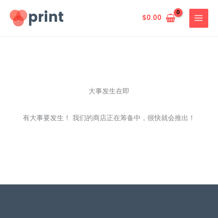
跳
至
$
0.00
内
容
大事发生在即
有大事要发生！ 我们的商店正在筹备中，很快就会推出！