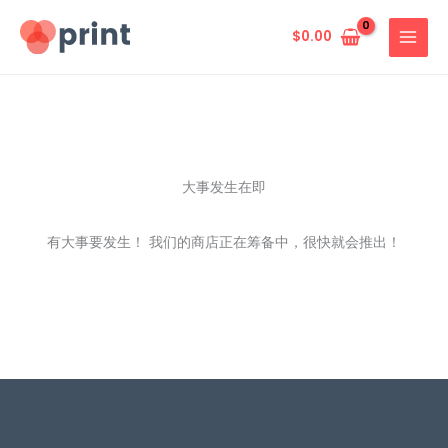
跳
至
$
0.00
内
容
大事发生在即
有大事要发生！ 我们的商店正在筹备中，很快就会推出！