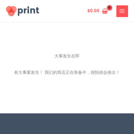
跳
至
$
0.00
内
容
大事发生在即
有大事要发生！ 我们的商店正在筹备中，很快就会推出！