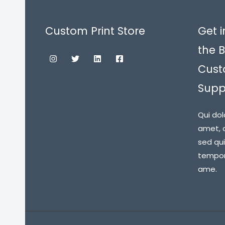
Custom Print Store
Get i
the B
Cust
Suppl
Qui dol
amet, c
sed qu
tempora
ame.