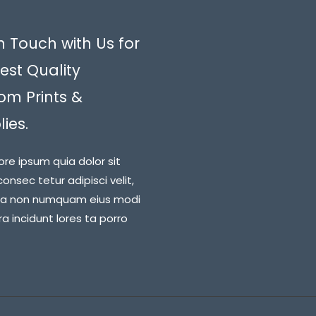
n Touch with Us for
est Quality
om Prints &
ies.
ore ipsum quia dolor sit
onsec tetur adipisci velit,
ia non numquam eius modi
 incidunt lores ta porro