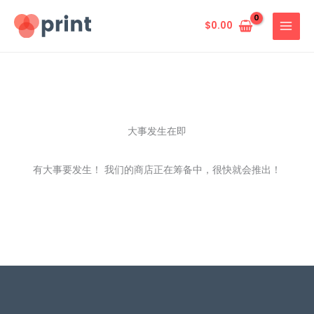
跳
至
$
0.00
内
容
大事发生在即
有大事要发生！ 我们的商店正在筹备中，很快就会推出！