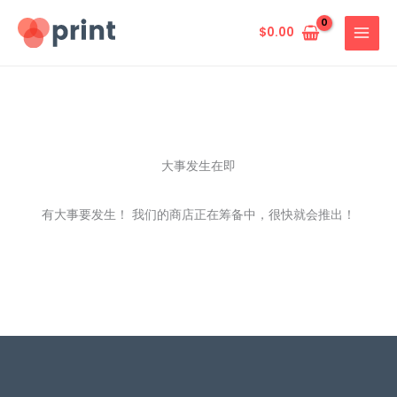
跳
至
$
0.00
内
容
大事发生在即
有大事要发生！ 我们的商店正在筹备中，很快就会推出！