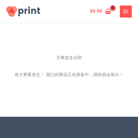
跳
至
$
0.00
内
容
大事发生在即
有大事要发生！ 我们的商店正在筹备中，很快就会推出！