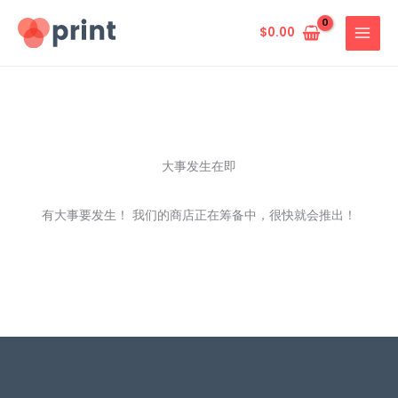
跳
至
$
0.00
内
容
大事发生在即
有大事要发生！ 我们的商店正在筹备中，很快就会推出！