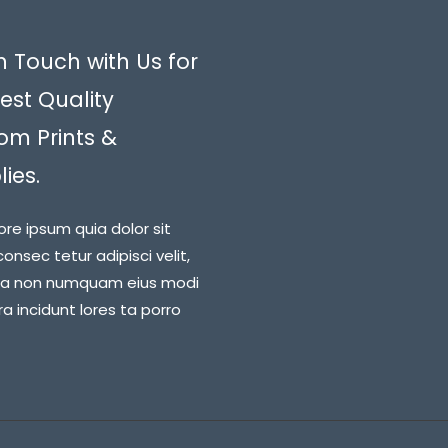
n Touch with Us for
est Quality
om Prints &
ies.
ore ipsum quia dolor sit
onsec tetur adipisci velit,
ia non numquam eius modi
 incidunt lores ta porro