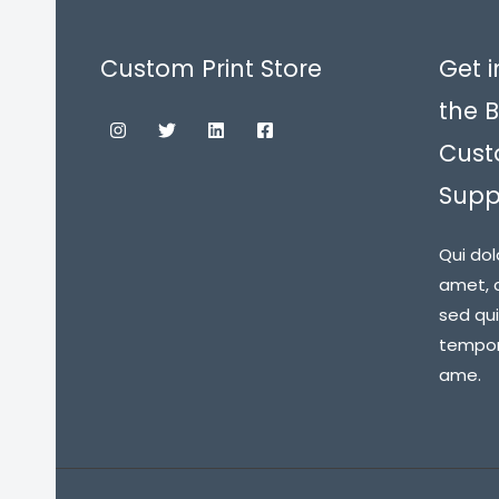
Custom Print Store
Get i
the B
Cust
Suppl
Qui dol
amet, c
sed qu
tempora
ame.