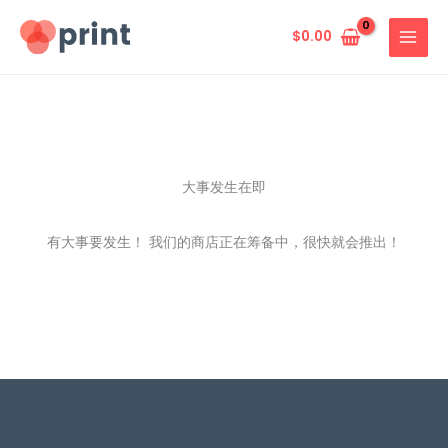
跳
至
$
0.00
内
容
大事发生在即
有大事要发生！ 我们的商店正在筹备中，很快就会推出！