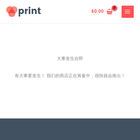
跳
至
$
0.00
内
容
大事发生在即
有大事要发生！ 我们的商店正在筹备中，很快就会推出！