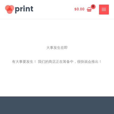
跳
至
$
0.00
内
容
大事发生在即
有大事要发生！ 我们的商店正在筹备中，很快就会推出！