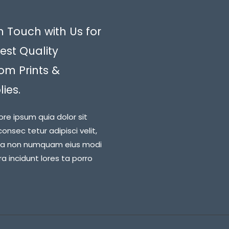
n Touch with Us for
est Quality
om Prints &
ies.
ore ipsum quia dolor sit
onsec tetur adipisci velit,
ia non numquam eius modi
 incidunt lores ta porro