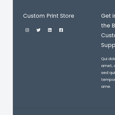
Custom Print Store
Get i
the B
Cust
Suppl
Qui dol
amet, c
sed qu
tempora
ame.