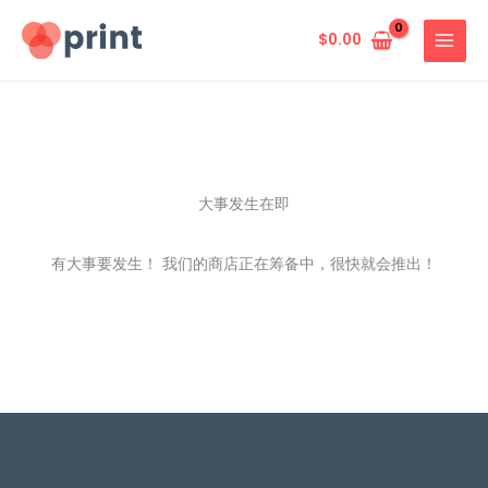
跳
至
$
0.00
内
容
大事发生在即
有大事要发生！ 我们的商店正在筹备中，很快就会推出！