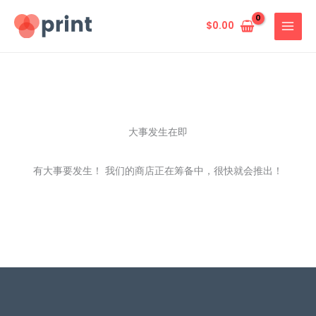
跳
至
$
0.00
内
容
大事发生在即
有大事要发生！ 我们的商店正在筹备中，很快就会推出！