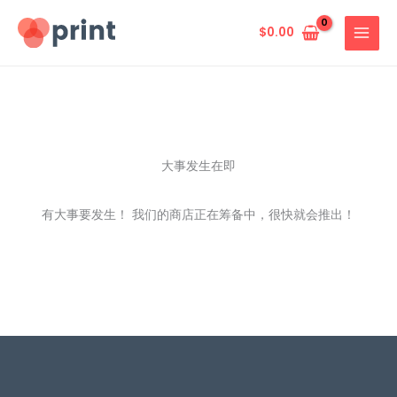
跳
至
$
0.00
内
容
大事发生在即
有大事要发生！ 我们的商店正在筹备中，很快就会推出！