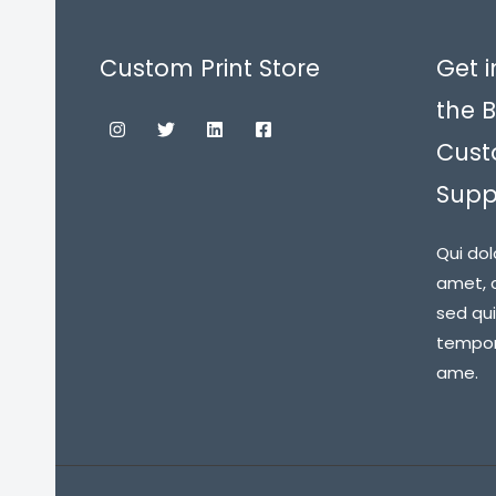
Custom Print Store
Get i
the B
Cust
Suppl
Qui dol
amet, c
sed qu
tempora
ame.