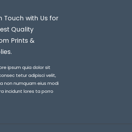
n Touch with Us for
est Quality
om Prints &
ies.
ore ipsum quia dolor sit
onsec tetur adipisci velit,
ia non numquam eius modi
 incidunt lores ta porro