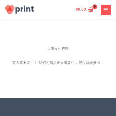
跳
至
$
0.00
内
容
大事发生在即
有大事要发生！ 我们的商店正在筹备中，很快就会推出！