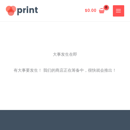
跳
至
$
0.00
内
容
大事发生在即
有大事要发生！ 我们的商店正在筹备中，很快就会推出！