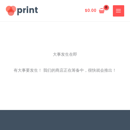
跳
至
$
0.00
内
容
大事发生在即
有大事要发生！ 我们的商店正在筹备中，很快就会推出！